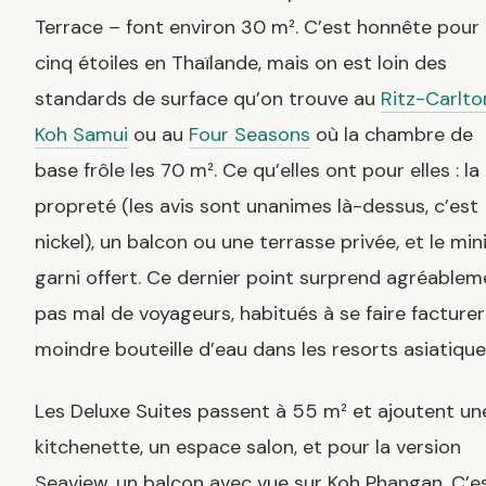
Terrace – font environ 30 m². C’est honnête pour
cinq étoiles en Thaïlande, mais on est loin des
standards de surface qu’on trouve au
Ritz-Carlto
Koh Samui
ou au
Four Seasons
où la chambre de
base frôle les 70 m². Ce qu’elles ont pour elles : la
propreté (les avis sont unanimes là-dessus, c’est
nickel), un balcon ou une terrasse privée, et le min
garni offert. Ce dernier point surprend agréablem
pas mal de voyageurs, habitués à se faire facturer
moindre bouteille d’eau dans les resorts asiatique
Les Deluxe Suites passent à 55 m² et ajoutent un
kitchenette, un espace salon, et pour la version
Seaview, un balcon avec vue sur Koh Phangan. C’e